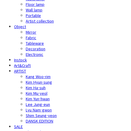
Floor lamp
Wall lamp
Portable
Artist collection
Object
Mirror
Fabric
Tableware
Decoration
Electronic
Instock
Art&Craft
ARTIST
Kang Woo-rim
Kim Hyun-sung
Kim Ha-suh
Kim Mu-yeol
Kim Yun-hwan
Lee Jung-eun
Lyu Nam-gwon
Shim Seung-yeon
DANSK EDITION
SALE