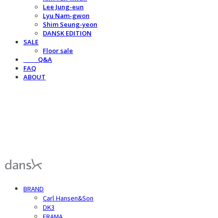
Lee Jung-eun
Lyu Nam-gwon
Shim Seung-yeon
DANSK EDITION
SALE
Floor sale
⠀⠀⠀Q&A
FAQ
ABOUT
덴스크 dansk
BRAND
Carl Hansen&Son
DK3
FRAMA