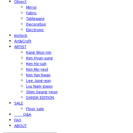
Object
Mirror
Fabric
Tableware
Decoration
Electronic
Instock
Art&Craft
ARTIST
Kang Woo-rim
Kim Hyun-sung
Kim Ha-suh
Kim Mu-yeol
Kim Yun-hwan
Lee Jung-eun
Lyu Nam-gwon
Shim Seung-yeon
DANSK EDITION
SALE
Floor sale
⠀⠀⠀Q&A
FAQ
ABOUT