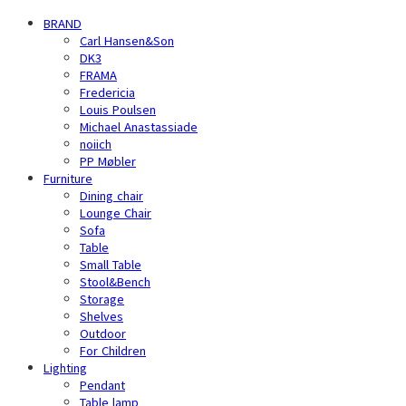
BRAND
Carl Hansen&Son
DK3
FRAMA
Fredericia
Louis Poulsen
Michael Anastassiade
noiich
PP Møbler
Furniture
Dining chair
Lounge Chair
Sofa
Table
Small Table
Stool&Bench
Storage
Shelves
Outdoor
For Children
Lighting
Pendant
Table lamp