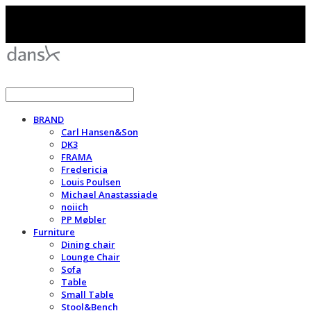
BRAND
Carl Hansen&Son
DK3
FRAMA
Fredericia
Louis Poulsen
Michael Anastassiade
noiich
PP Møbler
Furniture
Dining chair
Lounge Chair
Sofa
Table
Small Table
Stool&Bench