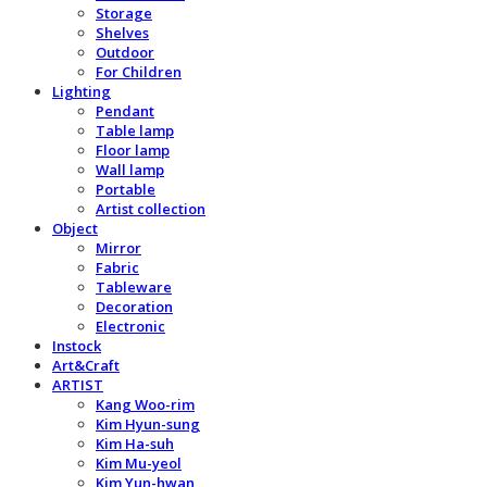
Storage
Shelves
Outdoor
For Children
Lighting
Pendant
Table lamp
Floor lamp
Wall lamp
Portable
Artist collection
Object
Mirror
Fabric
Tableware
Decoration
Electronic
Instock
Art&Craft
ARTIST
Kang Woo-rim
Kim Hyun-sung
Kim Ha-suh
Kim Mu-yeol
Kim Yun-hwan