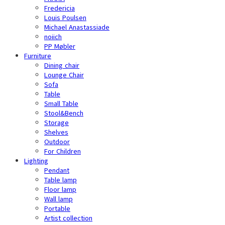
Fredericia
Louis Poulsen
Michael Anastassiade
noiich
PP Møbler
Furniture
Dining chair
Lounge Chair
Sofa
Table
Small Table
Stool&Bench
Storage
Shelves
Outdoor
For Children
Lighting
Pendant
Table lamp
Floor lamp
Wall lamp
Portable
Artist collection