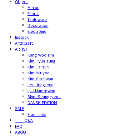
Object
Mirror
Fabric
Tableware
Decoration
Electronic
Instock
Art&Craft
ARTIST
Kang Woo-rim
Kim Hyun-sung
Kim Ha-suh
Kim Mu-yeol
Kim Yun-hwan
Lee Jung-eun
Lyu Nam-gwon
Shim Seung-yeon
DANSK EDITION
SALE
Floor sale
⠀⠀⠀Q&A
FAQ
ABOUT