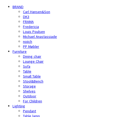
BRAND
Carl Hansen&Son
DK3
FRAMA
Fredericia
Louis Poulsen
Michael Anastassiade
noiich
PP Møbler
Furniture
Dining chair
Lounge Chair
Sofa
Table
Small Table
Stool&Bench
Storage
Shelves
Outdoor
For Children
Lighting
Pendant
Table lamp