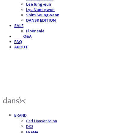
Lee Jung-eun
Lyu Nam-gwon
Shim Seung-yeon
DANSK EDITION
SALE
Floor sale
⠀⠀⠀Q&A
FAQ
ABOUT
덴스크 dansk
BRAND
Carl Hansen&Son
DK3
FRAMA