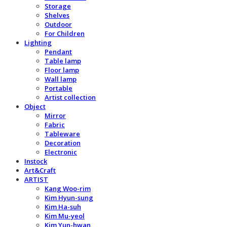
Storage
Shelves
Outdoor
For Children
Lighting
Pendant
Table lamp
Floor lamp
Wall lamp
Portable
Artist collection
Object
Mirror
Fabric
Tableware
Decoration
Electronic
Instock
Art&Craft
ARTIST
Kang Woo-rim
Kim Hyun-sung
Kim Ha-suh
Kim Mu-yeol
Kim Yun-hwan