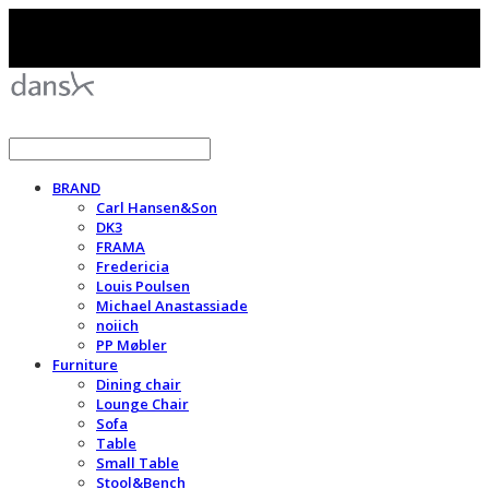
BRAND
Carl Hansen&Son
DK3
FRAMA
Fredericia
Louis Poulsen
Michael Anastassiade
noiich
PP Møbler
Furniture
Dining chair
Lounge Chair
Sofa
Table
Small Table
Stool&Bench