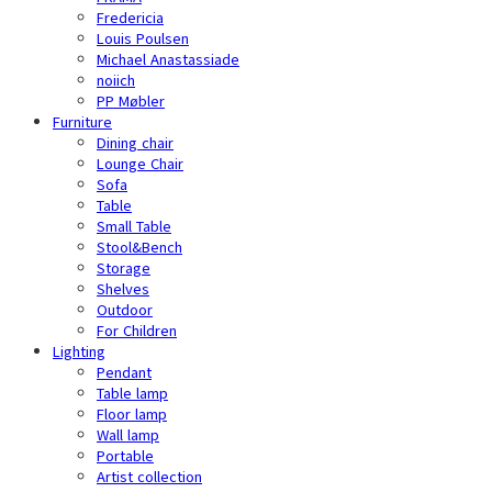
Fredericia
Louis Poulsen
Michael Anastassiade
noiich
PP Møbler
Furniture
Dining chair
Lounge Chair
Sofa
Table
Small Table
Stool&Bench
Storage
Shelves
Outdoor
For Children
Lighting
Pendant
Table lamp
Floor lamp
Wall lamp
Portable
Artist collection