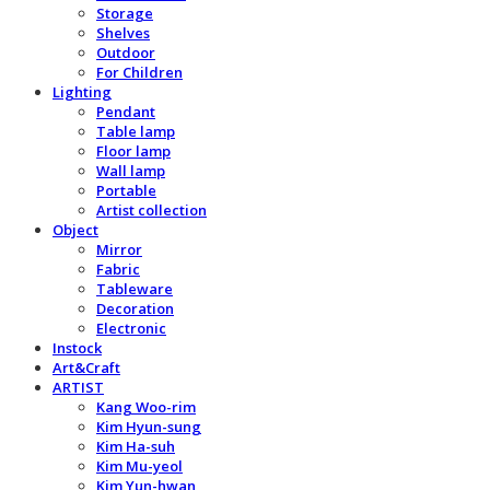
Storage
Shelves
Outdoor
For Children
Lighting
Pendant
Table lamp
Floor lamp
Wall lamp
Portable
Artist collection
Object
Mirror
Fabric
Tableware
Decoration
Electronic
Instock
Art&Craft
ARTIST
Kang Woo-rim
Kim Hyun-sung
Kim Ha-suh
Kim Mu-yeol
Kim Yun-hwan