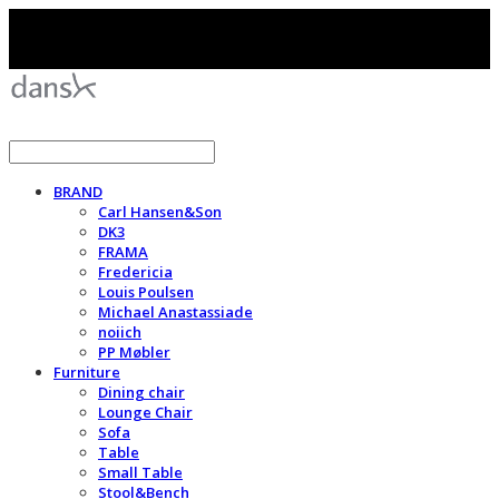
BRAND
Carl Hansen&Son
DK3
FRAMA
Fredericia
Louis Poulsen
Michael Anastassiade
noiich
PP Møbler
Furniture
Dining chair
Lounge Chair
Sofa
Table
Small Table
Stool&Bench