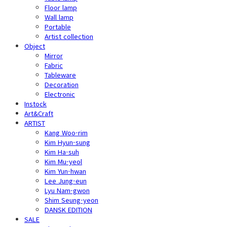
Floor lamp
Wall lamp
Portable
Artist collection
Object
Mirror
Fabric
Tableware
Decoration
Electronic
Instock
Art&Craft
ARTIST
Kang Woo-rim
Kim Hyun-sung
Kim Ha-suh
Kim Mu-yeol
Kim Yun-hwan
Lee Jung-eun
Lyu Nam-gwon
Shim Seung-yeon
DANSK EDITION
SALE