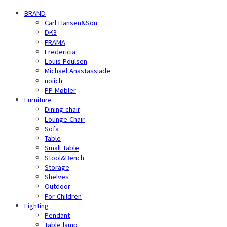
BRAND
Carl Hansen&Son
DK3
FRAMA
Fredericia
Louis Poulsen
Michael Anastassiade
noiich
PP Møbler
Furniture
Dining chair
Lounge Chair
Sofa
Table
Small Table
Stool&Bench
Storage
Shelves
Outdoor
For Children
Lighting
Pendant
Table lamp