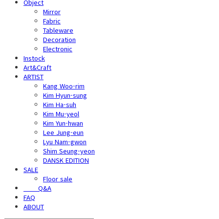
Object
Mirror
Fabric
Tableware
Decoration
Electronic
Instock
Art&Craft
ARTIST
Kang Woo-rim
Kim Hyun-sung
Kim Ha-suh
Kim Mu-yeol
Kim Yun-hwan
Lee Jung-eun
Lyu Nam-gwon
Shim Seung-yeon
DANSK EDITION
SALE
Floor sale
⠀⠀⠀Q&A
FAQ
ABOUT