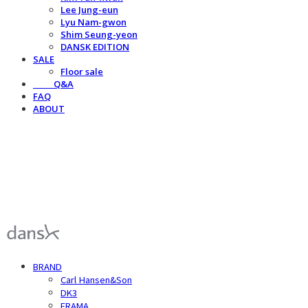
Lee Jung-eun
Lyu Nam-gwon
Shim Seung-yeon
DANSK EDITION
SALE
Floor sale
⠀⠀⠀Q&A
FAQ
ABOUT
덴스크 dansk
BRAND
Carl Hansen&Son
DK3
FRAMA