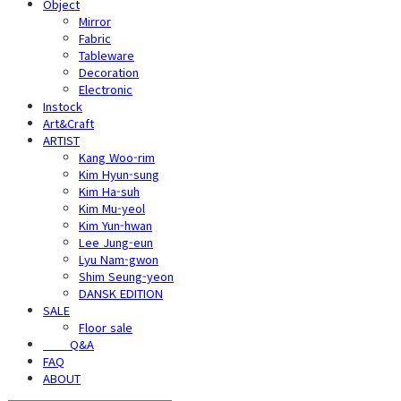
Object
Mirror
Fabric
Tableware
Decoration
Electronic
Instock
Art&Craft
ARTIST
Kang Woo-rim
Kim Hyun-sung
Kim Ha-suh
Kim Mu-yeol
Kim Yun-hwan
Lee Jung-eun
Lyu Nam-gwon
Shim Seung-yeon
DANSK EDITION
SALE
Floor sale
⠀⠀⠀Q&A
FAQ
ABOUT