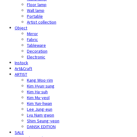
Floor lamp
Wall lamp
Portable
Artist collection
Object
Mirror
Fabric
Tableware
Decoration
Electronic
Instock
Art&Craft
ARTIST
Kang Woo-rim
Kim Hyun-sung
Kim Ha-suh
Kim Mu-yeol
Kim Yun-hwan
Lee Jung-eun
Lyu Nam-gwon
Shim Seung-yeon
DANSK EDITION
SALE