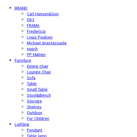
BRAND
Carl Hansen&Son
DK3
FRAMA
Fredericia
Louis Poulsen
Michael Anastassiade
noiich
PP Møbler
Furniture
Dining chair
Lounge Chair
Sofa
Table
Small Table
Stool&Bench
Storage
Shelves
Outdoor
For Children
Lighting
Pendant
Table lamp