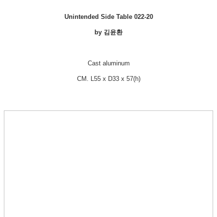
Unintended Side Table
022-20
by 김윤환
Cast aluminum
CM. L55 x D33 x 57(h)