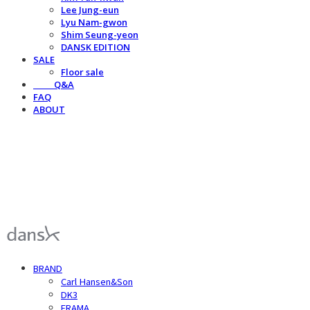
Lee Jung-eun
Lyu Nam-gwon
Shim Seung-yeon
DANSK EDITION
SALE
Floor sale
⠀⠀⠀Q&A
FAQ
ABOUT
덴스크 dansk
BRAND
Carl Hansen&Son
DK3
FRAMA