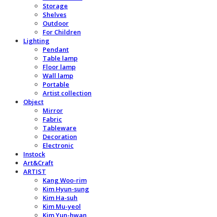
Storage
Shelves
Outdoor
For Children
Lighting
Pendant
Table lamp
Floor lamp
Wall lamp
Portable
Artist collection
Object
Mirror
Fabric
Tableware
Decoration
Electronic
Instock
Art&Craft
ARTIST
Kang Woo-rim
Kim Hyun-sung
Kim Ha-suh
Kim Mu-yeol
Kim Yun-hwan