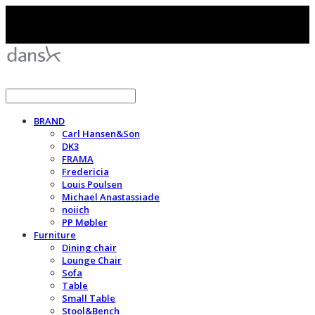
BRAND
Carl Hansen&Son
DK3
FRAMA
Fredericia
Louis Poulsen
Michael Anastassiade
noiich
PP Møbler
Furniture
Dining chair
Lounge Chair
Sofa
Table
Small Table
Stool&Bench