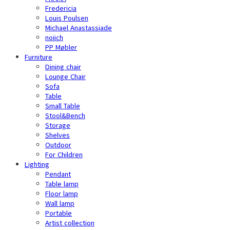
Fredericia
Louis Poulsen
Michael Anastassiade
noiich
PP Møbler
Furniture
Dining chair
Lounge Chair
Sofa
Table
Small Table
Stool&Bench
Storage
Shelves
Outdoor
For Children
Lighting
Pendant
Table lamp
Floor lamp
Wall lamp
Portable
Artist collection