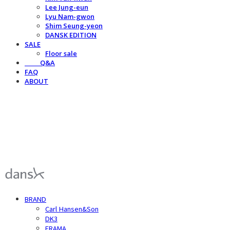
Lee Jung-eun
Lyu Nam-gwon
Shim Seung-yeon
DANSK EDITION
SALE
Floor sale
⠀⠀⠀Q&A
FAQ
ABOUT
덴스크 dansk
BRAND
Carl Hansen&Son
DK3
FRAMA