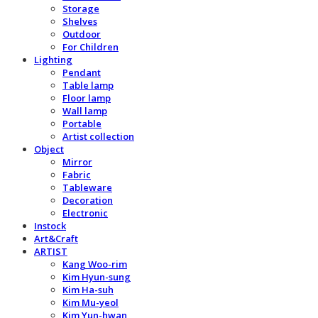
Storage
Shelves
Outdoor
For Children
Lighting
Pendant
Table lamp
Floor lamp
Wall lamp
Portable
Artist collection
Object
Mirror
Fabric
Tableware
Decoration
Electronic
Instock
Art&Craft
ARTIST
Kang Woo-rim
Kim Hyun-sung
Kim Ha-suh
Kim Mu-yeol
Kim Yun-hwan