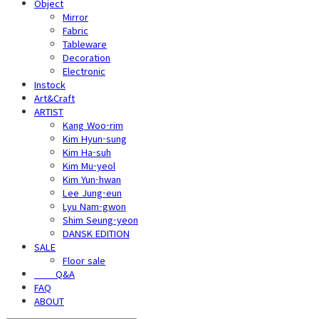
Object
Mirror
Fabric
Tableware
Decoration
Electronic
Instock
Art&Craft
ARTIST
Kang Woo-rim
Kim Hyun-sung
Kim Ha-suh
Kim Mu-yeol
Kim Yun-hwan
Lee Jung-eun
Lyu Nam-gwon
Shim Seung-yeon
DANSK EDITION
SALE
Floor sale
⠀⠀⠀Q&A
FAQ
ABOUT