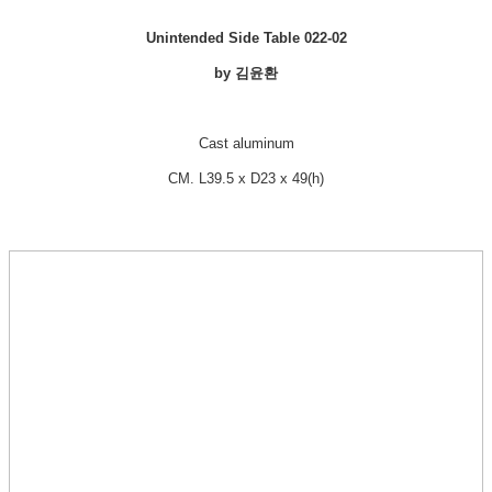
Unintended Side Table
022-02
by 김윤환
Cast aluminum
CM. L39.5 x D23 x 49(h)