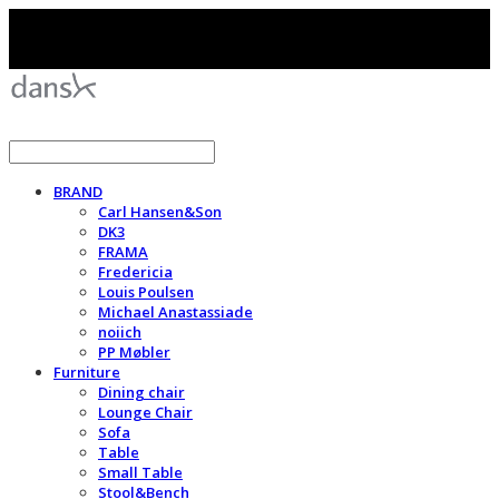
BRAND
Carl Hansen&Son
DK3
FRAMA
Fredericia
Louis Poulsen
Michael Anastassiade
noiich
PP Møbler
Furniture
Dining chair
Lounge Chair
Sofa
Table
Small Table
Stool&Bench