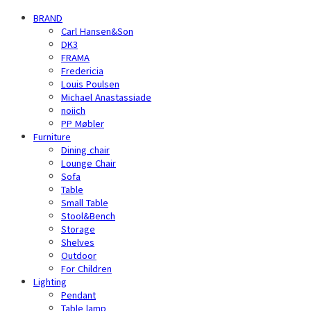
BRAND
Carl Hansen&Son
DK3
FRAMA
Fredericia
Louis Poulsen
Michael Anastassiade
noiich
PP Møbler
Furniture
Dining chair
Lounge Chair
Sofa
Table
Small Table
Stool&Bench
Storage
Shelves
Outdoor
For Children
Lighting
Pendant
Table lamp