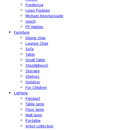
Fredericia
Louis Poulsen
Michael Anastassiade
noiich
PP Møbler
Furniture
Dining chair
Lounge Chair
Sofa
Table
Small Table
Stool&Bench
Storage
Shelves
Outdoor
For Children
Lighting
Pendant
Table lamp
Floor lamp
Wall lamp
Portable
Artist collection