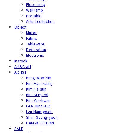
Floor lamp
Wall lamp
Portable
Artist collection
Object
Mirror
Fabric
Tableware
Decoration
Electronic
Instock
Art&Craft
ARTIST
Kang Woo-rim
Kim Hyun-sung
Kim Ha-suh
Kim Mu-yeol
Kim Yun-hwan
Lee Jung-eun
Lyu Nam-gwon
Shim Seung-yeon
DANSK EDITION
SALE