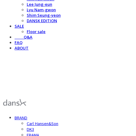
Lee Jung-eun
Lyu Nam-gwon
Shim Seung-yeon
DANSK EDITION
SALE
Floor sale
⠀⠀⠀Q&A
FAQ
ABOUT
덴스크 dansk
BRAND
Carl Hansen&Son
DK3
FRAMA