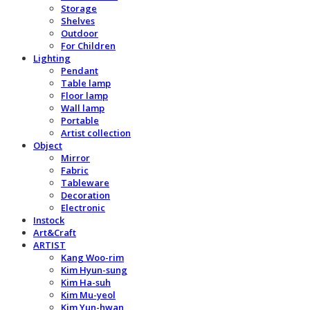
Storage
Shelves
Outdoor
For Children
Lighting
Pendant
Table lamp
Floor lamp
Wall lamp
Portable
Artist collection
Object
Mirror
Fabric
Tableware
Decoration
Electronic
Instock
Art&Craft
ARTIST
Kang Woo-rim
Kim Hyun-sung
Kim Ha-suh
Kim Mu-yeol
Kim Yun-hwan