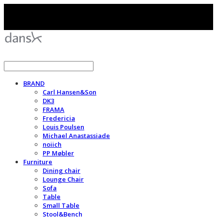
BRAND
Carl Hansen&Son
DK3
FRAMA
Fredericia
Louis Poulsen
Michael Anastassiade
noiich
PP Møbler
Furniture
Dining chair
Lounge Chair
Sofa
Table
Small Table
Stool&Bench