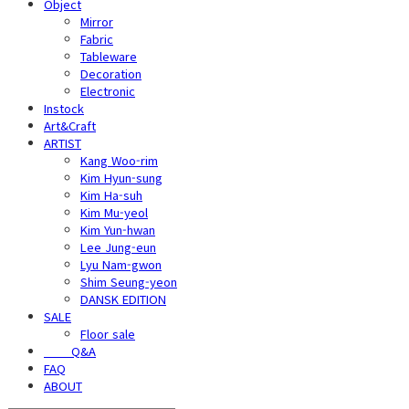
Object
Mirror
Fabric
Tableware
Decoration
Electronic
Instock
Art&Craft
ARTIST
Kang Woo-rim
Kim Hyun-sung
Kim Ha-suh
Kim Mu-yeol
Kim Yun-hwan
Lee Jung-eun
Lyu Nam-gwon
Shim Seung-yeon
DANSK EDITION
SALE
Floor sale
⠀⠀⠀Q&A
FAQ
ABOUT