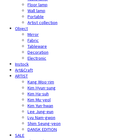
Floor lamp
Wall lamp
Portable
Artist collection
Object
Mirror
Fabric
Tableware
Decoration
Electronic
Instock
Art&Craft
ARTIST
Kang Woo-rim
Kim Hyun-sung
Kim Ha-suh
Kim Mu-yeol
Kim Yun-hwan
Lee Jung-eun
Lyu Nam-gwon
Shim Seung-yeon
DANSK EDITION
SALE