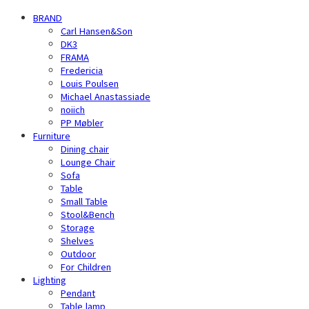
BRAND
Carl Hansen&Son
DK3
FRAMA
Fredericia
Louis Poulsen
Michael Anastassiade
noiich
PP Møbler
Furniture
Dining chair
Lounge Chair
Sofa
Table
Small Table
Stool&Bench
Storage
Shelves
Outdoor
For Children
Lighting
Pendant
Table lamp