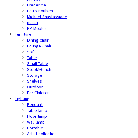
Fredericia
Louis Poulsen
Michael Anastassiade
noiich
PP Møbler
Furniture
Dining chair
Lounge Chair
Sofa
Table
Small Table
Stool&Bench
Storage
Shelves
Outdoor
For Children
Lighting
Pendant
Table lamp
Floor lamp
Wall lamp
Portable
Artist collection