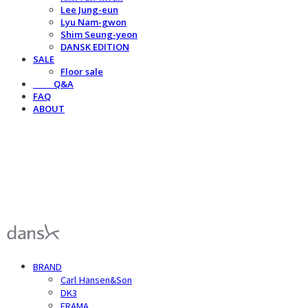
Lee Jung-eun
Lyu Nam-gwon
Shim Seung-yeon
DANSK EDITION
SALE
Floor sale
⠀⠀⠀Q&A
FAQ
ABOUT
덴스크 dansk
BRAND
Carl Hansen&Son
DK3
FRAMA