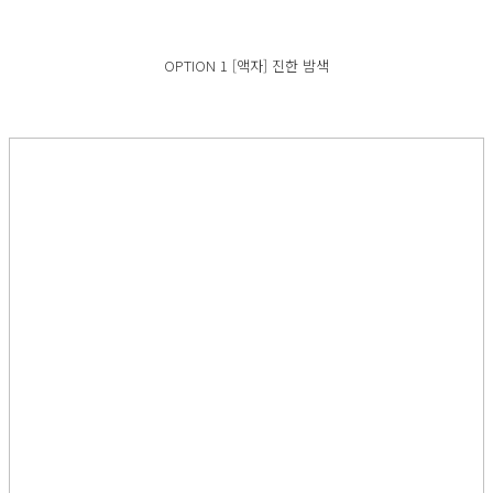
OPTION 1 [액자] 진한 밤색