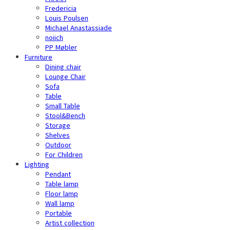
Fredericia
Louis Poulsen
Michael Anastassiade
noiich
PP Møbler
Furniture
Dining chair
Lounge Chair
Sofa
Table
Small Table
Stool&Bench
Storage
Shelves
Outdoor
For Children
Lighting
Pendant
Table lamp
Floor lamp
Wall lamp
Portable
Artist collection