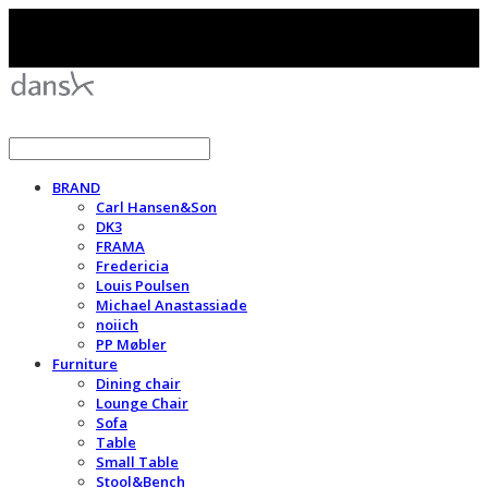
BRAND
Carl Hansen&Son
DK3
FRAMA
Fredericia
Louis Poulsen
Michael Anastassiade
noiich
PP Møbler
Furniture
Dining chair
Lounge Chair
Sofa
Table
Small Table
Stool&Bench