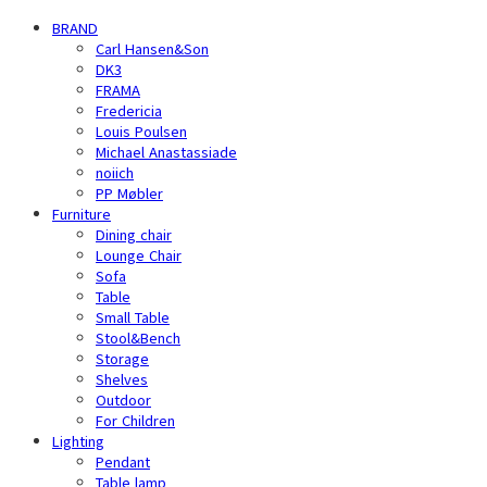
BRAND
Carl Hansen&Son
DK3
FRAMA
Fredericia
Louis Poulsen
Michael Anastassiade
noiich
PP Møbler
Furniture
Dining chair
Lounge Chair
Sofa
Table
Small Table
Stool&Bench
Storage
Shelves
Outdoor
For Children
Lighting
Pendant
Table lamp