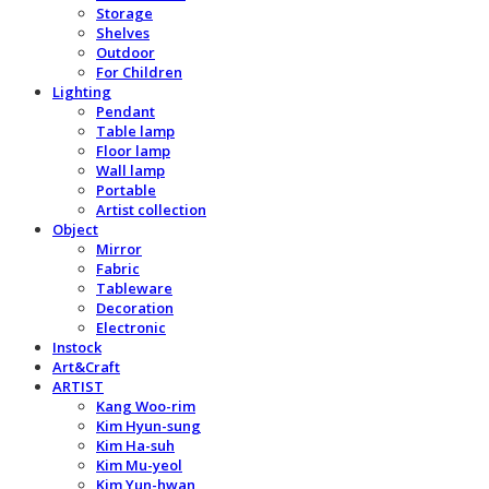
Storage
Shelves
Outdoor
For Children
Lighting
Pendant
Table lamp
Floor lamp
Wall lamp
Portable
Artist collection
Object
Mirror
Fabric
Tableware
Decoration
Electronic
Instock
Art&Craft
ARTIST
Kang Woo-rim
Kim Hyun-sung
Kim Ha-suh
Kim Mu-yeol
Kim Yun-hwan