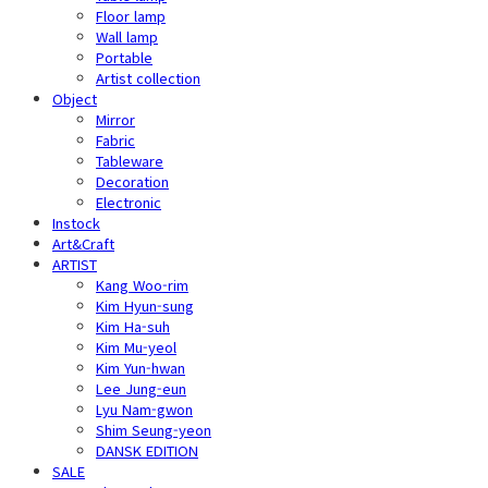
Floor lamp
Wall lamp
Portable
Artist collection
Object
Mirror
Fabric
Tableware
Decoration
Electronic
Instock
Art&Craft
ARTIST
Kang Woo-rim
Kim Hyun-sung
Kim Ha-suh
Kim Mu-yeol
Kim Yun-hwan
Lee Jung-eun
Lyu Nam-gwon
Shim Seung-yeon
DANSK EDITION
SALE