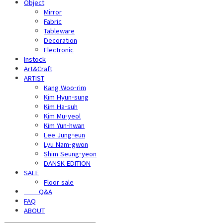
Object
Mirror
Fabric
Tableware
Decoration
Electronic
Instock
Art&Craft
ARTIST
Kang Woo-rim
Kim Hyun-sung
Kim Ha-suh
Kim Mu-yeol
Kim Yun-hwan
Lee Jung-eun
Lyu Nam-gwon
Shim Seung-yeon
DANSK EDITION
SALE
Floor sale
⠀⠀⠀Q&A
FAQ
ABOUT