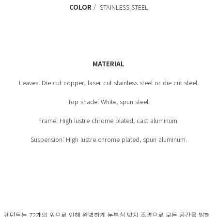
COLOR
/ STAINLESS STEEL
MATERIAL
Leaves: Die cut copper, laser cut stainless steel or die cut steel.
Top shade: White, spun steel.
Frame: High lustre chrome plated, cast aluminum.
Suspension: High lustre chrome plated, spun aluminum.
펜던트는 72개의 잎으로 인해 완벽하게 눈부심 방지 조명으로 모든 공간을 밝혀