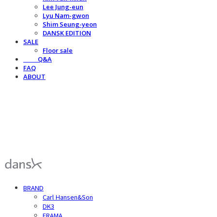
Lee Jung-eun
Lyu Nam-gwon
Shim Seung-yeon
DANSK EDITION
SALE
Floor sale
⠀⠀⠀Q&A
FAQ
ABOUT
덴스크 dansk
BRAND
Carl Hansen&Son
DK3
FRAMA