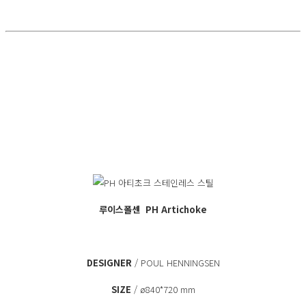
루이스폴센
PH Artichoke
DESIGNER
/ POUL HENNINGSEN
SIZE
/ ø840*720 mm