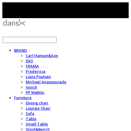
BRAND
Carl Hansen&Son
DK3
FRAMA
Fredericia
Louis Poulsen
Michael Anastassiade
noiich
PP Møbler
Furniture
Dining chair
Lounge Chair
Sofa
Table
Small Table
Stool&Bench