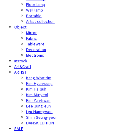
Floor lamp
Wall lamp
Portable
Artist collection
Object
Mirror
Fabric
Tableware
Decoration
Electronic
Instock
Art&Craft
ARTIST
Kang Woo-rim
Kim Hyun-sung
Kim Ha-suh
Kim Mu-yeol
Kim Yun-hwan
Lee Jung-eun
Lyu Nam-gwon
Shim Seung-yeon
DANSK EDITION
SALE