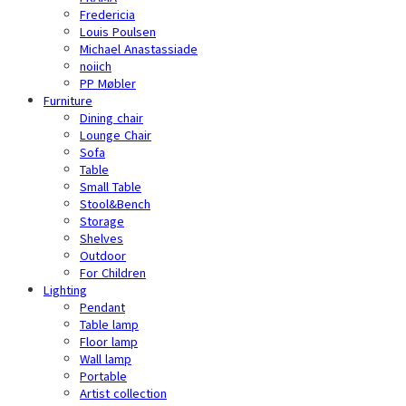
Fredericia
Louis Poulsen
Michael Anastassiade
noiich
PP Møbler
Furniture
Dining chair
Lounge Chair
Sofa
Table
Small Table
Stool&Bench
Storage
Shelves
Outdoor
For Children
Lighting
Pendant
Table lamp
Floor lamp
Wall lamp
Portable
Artist collection