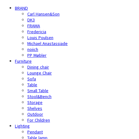
BRAND
Carl Hansen&Son
DK3
FRAMA
Fredericia
Louis Poulsen
Michael Anastassiade
noiich
PP Møbler
Furniture
Dining chair
Lounge Chair
Sofa
Table
Small Table
Stool&Bench
Storage
Shelves
Outdoor
For Children
Lighting
Pendant
Table lamp