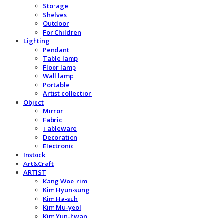
Storage
Shelves
Outdoor
For Children
Lighting
Pendant
Table lamp
Floor lamp
Wall lamp
Portable
Artist collection
Object
Mirror
Fabric
Tableware
Decoration
Electronic
Instock
Art&Craft
ARTIST
Kang Woo-rim
Kim Hyun-sung
Kim Ha-suh
Kim Mu-yeol
Kim Yun-hwan