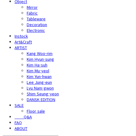
Object
Mirror
Fabric
Tableware
Decoration
Electronic
Instock
Art&Craft
ARTIST
Kang Woo-rim
Kim Hyun-sung
Kim Ha-suh
Kim Mu-yeol
Kim Yun-hwan
Lee Jung-eun
Lyu Nam-gwon
Shim Seung-yeon
DANSK EDITION
SALE
Floor sale
⠀⠀⠀Q&A
FAQ
ABOUT