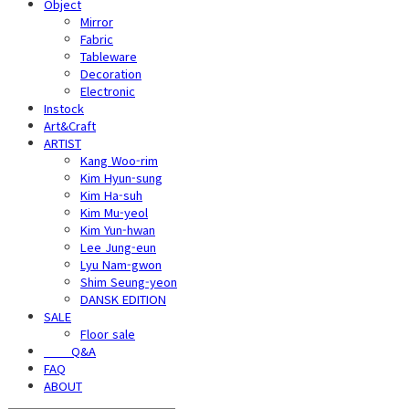
Object
Mirror
Fabric
Tableware
Decoration
Electronic
Instock
Art&Craft
ARTIST
Kang Woo-rim
Kim Hyun-sung
Kim Ha-suh
Kim Mu-yeol
Kim Yun-hwan
Lee Jung-eun
Lyu Nam-gwon
Shim Seung-yeon
DANSK EDITION
SALE
Floor sale
⠀⠀⠀Q&A
FAQ
ABOUT