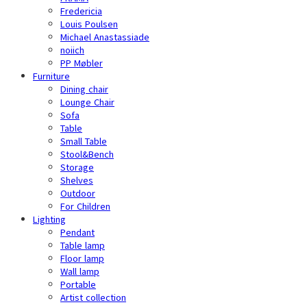
Fredericia
Louis Poulsen
Michael Anastassiade
noiich
PP Møbler
Furniture
Dining chair
Lounge Chair
Sofa
Table
Small Table
Stool&Bench
Storage
Shelves
Outdoor
For Children
Lighting
Pendant
Table lamp
Floor lamp
Wall lamp
Portable
Artist collection