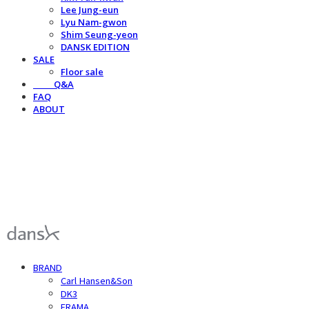
Lee Jung-eun
Lyu Nam-gwon
Shim Seung-yeon
DANSK EDITION
SALE
Floor sale
⠀⠀⠀Q&A
FAQ
ABOUT
덴스크 dansk
BRAND
Carl Hansen&Son
DK3
FRAMA