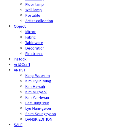
Floor lamp
Wall lamp
Portable
Artist collection
Object
Mirror
Fabric
Tableware
Decoration
Electronic
Instock
Art&Craft
ARTIST
Kang Woo-rim
Kim Hyun-sung
Kim Ha-suh
Kim Mu-yeol
Kim Yun-hwan
Lee Jung-eun
Lyu Nam-gwon
Shim Seung-yeon
DANSK EDITION
SALE