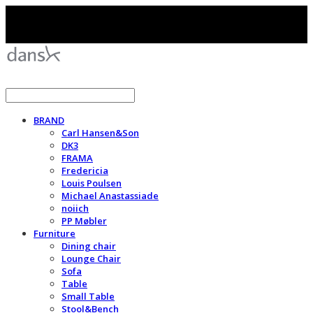
BRAND
Carl Hansen&Son
DK3
FRAMA
Fredericia
Louis Poulsen
Michael Anastassiade
noiich
PP Møbler
Furniture
Dining chair
Lounge Chair
Sofa
Table
Small Table
Stool&Bench