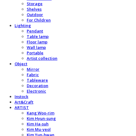
Storage
Shelves
Outdoor
For Children
Lighting
Pendant
Table lamp
Floor lamp
Wall lamp
Portable
Artist collection
Object
Mirror
Fabric
Tableware
Decoration
Electronic
Instock
Art&Craft
ARTIST
Kang Woo-rim
Kim Hyun-sung
Kim Ha-suh
Kim Mu-yeol
Kim Yun-hwan