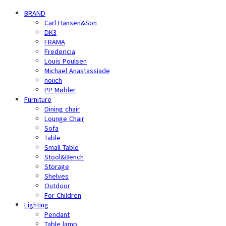
BRAND
Carl Hansen&Son
DK3
FRAMA
Fredericia
Louis Poulsen
Michael Anastassiade
noiich
PP Møbler
Furniture
Dining chair
Lounge Chair
Sofa
Table
Small Table
Stool&Bench
Storage
Shelves
Outdoor
For Children
Lighting
Pendant
Table lamp