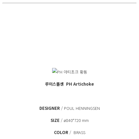
루이스폴센
PH Artichoke
DESIGNER
/ POUL HENNINGSEN
SIZE
/ ø840*720 mm
COLOR
/ BRASS