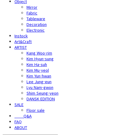
Object
Mirror
Fabric
Tableware
Decoration
Electronic
Instock
Art&Craft
ARTIST
Kang Woo-rim
Kim Hyun-sung
Kim Ha-suh
Kim Mu-yeol
Kim Yun-hwan
Lee Jung-eun
Lyu Nam-gwon
Shim Seung-yeon
DANSK EDITION
SALE
Floor sale
⠀⠀⠀Q&A
FAQ
ABOUT