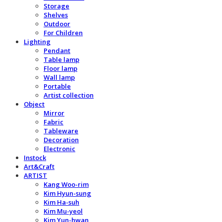
Storage
Shelves
Outdoor
For Children
Lighting
Pendant
Table lamp
Floor lamp
Wall lamp
Portable
Artist collection
Object
Mirror
Fabric
Tableware
Decoration
Electronic
Instock
Art&Craft
ARTIST
Kang Woo-rim
Kim Hyun-sung
Kim Ha-suh
Kim Mu-yeol
Kim Yun-hwan