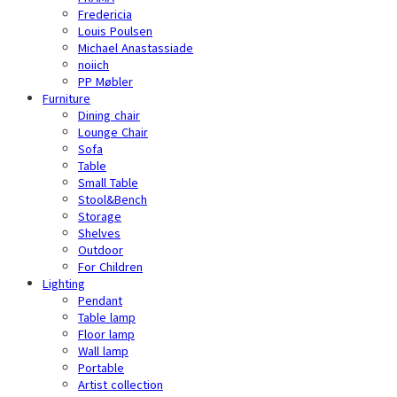
Fredericia
Louis Poulsen
Michael Anastassiade
noiich
PP Møbler
Furniture
Dining chair
Lounge Chair
Sofa
Table
Small Table
Stool&Bench
Storage
Shelves
Outdoor
For Children
Lighting
Pendant
Table lamp
Floor lamp
Wall lamp
Portable
Artist collection