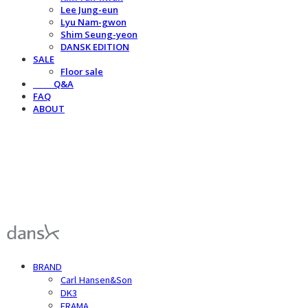
Lee Jung-eun
Lyu Nam-gwon
Shim Seung-yeon
DANSK EDITION
SALE
Floor sale
⠀⠀⠀Q&A
FAQ
ABOUT
덴스크 dansk
BRAND
Carl Hansen&Son
DK3
FRAMA