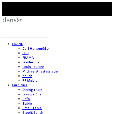
BRAND
Carl Hansen&Son
DK3
FRAMA
Fredericia
Louis Poulsen
Michael Anastassiade
noiich
PP Møbler
Furniture
Dining chair
Lounge Chair
Sofa
Table
Small Table
Stool&Bench