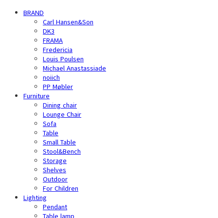
BRAND
Carl Hansen&Son
DK3
FRAMA
Fredericia
Louis Poulsen
Michael Anastassiade
noiich
PP Møbler
Furniture
Dining chair
Lounge Chair
Sofa
Table
Small Table
Stool&Bench
Storage
Shelves
Outdoor
For Children
Lighting
Pendant
Table lamp