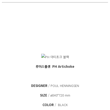
루이스폴센
PH Artichoke
DESIGNER
/ POUL HENNINGSEN
SIZE
/ ø840*720 mm
COLOR
/ BLACK