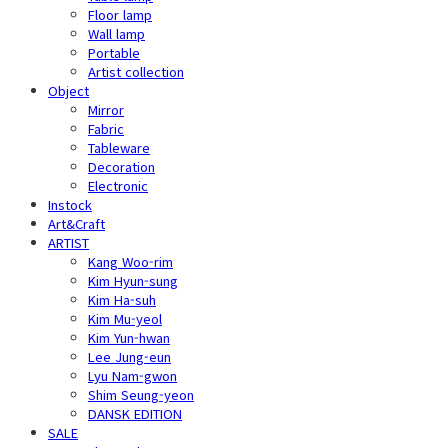
Floor lamp
Wall lamp
Portable
Artist collection
Object
Mirror
Fabric
Tableware
Decoration
Electronic
Instock
Art&Craft
ARTIST
Kang Woo-rim
Kim Hyun-sung
Kim Ha-suh
Kim Mu-yeol
Kim Yun-hwan
Lee Jung-eun
Lyu Nam-gwon
Shim Seung-yeon
DANSK EDITION
SALE