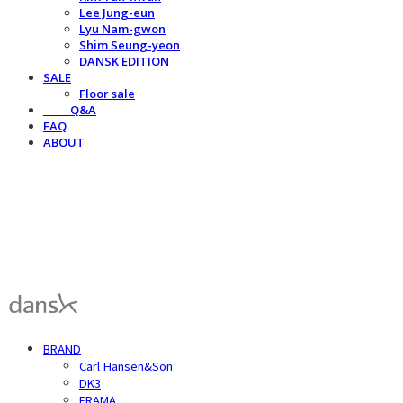
Lee Jung-eun
Lyu Nam-gwon
Shim Seung-yeon
DANSK EDITION
SALE
Floor sale
⠀⠀⠀Q&A
FAQ
ABOUT
덴스크 dansk
BRAND
Carl Hansen&Son
DK3
FRAMA