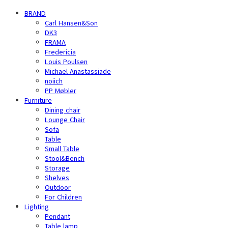
BRAND
Carl Hansen&Son
DK3
FRAMA
Fredericia
Louis Poulsen
Michael Anastassiade
noiich
PP Møbler
Furniture
Dining chair
Lounge Chair
Sofa
Table
Small Table
Stool&Bench
Storage
Shelves
Outdoor
For Children
Lighting
Pendant
Table lamp