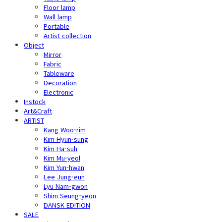
Floor lamp
Wall lamp
Portable
Artist collection
Object
Mirror
Fabric
Tableware
Decoration
Electronic
Instock
Art&Craft
ARTIST
Kang Woo-rim
Kim Hyun-sung
Kim Ha-suh
Kim Mu-yeol
Kim Yun-hwan
Lee Jung-eun
Lyu Nam-gwon
Shim Seung-yeon
DANSK EDITION
SALE