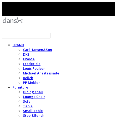
BRAND
Carl Hansen&Son
DK3
FRAMA
Fredericia
Louis Poulsen
Michael Anastassiade
noiich
PP Møbler
Furniture
Dining chair
Lounge Chair
Sofa
Table
Small Table
Stool&Bench