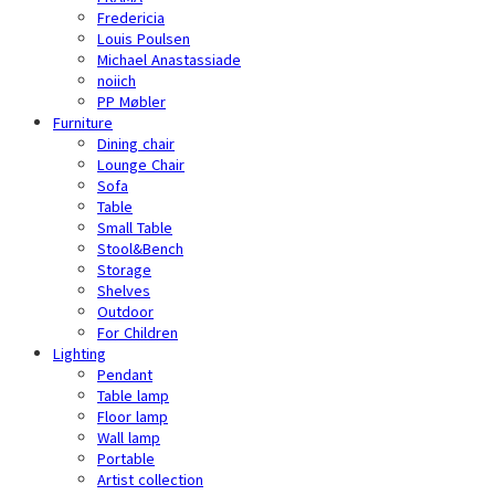
Fredericia
Louis Poulsen
Michael Anastassiade
noiich
PP Møbler
Furniture
Dining chair
Lounge Chair
Sofa
Table
Small Table
Stool&Bench
Storage
Shelves
Outdoor
For Children
Lighting
Pendant
Table lamp
Floor lamp
Wall lamp
Portable
Artist collection