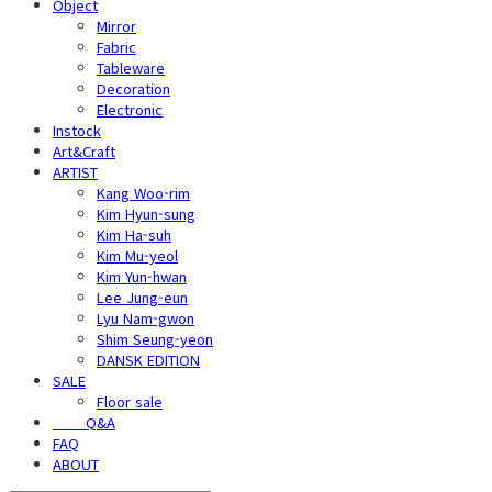
Object
Mirror
Fabric
Tableware
Decoration
Electronic
Instock
Art&Craft
ARTIST
Kang Woo-rim
Kim Hyun-sung
Kim Ha-suh
Kim Mu-yeol
Kim Yun-hwan
Lee Jung-eun
Lyu Nam-gwon
Shim Seung-yeon
DANSK EDITION
SALE
Floor sale
⠀⠀⠀Q&A
FAQ
ABOUT