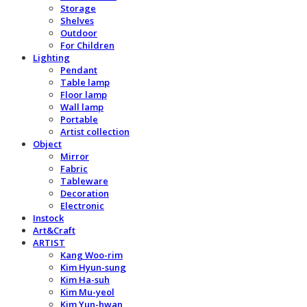
Storage
Shelves
Outdoor
For Children
Lighting
Pendant
Table lamp
Floor lamp
Wall lamp
Portable
Artist collection
Object
Mirror
Fabric
Tableware
Decoration
Electronic
Instock
Art&Craft
ARTIST
Kang Woo-rim
Kim Hyun-sung
Kim Ha-suh
Kim Mu-yeol
Kim Yun-hwan