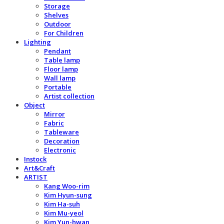
Storage
Shelves
Outdoor
For Children
Lighting
Pendant
Table lamp
Floor lamp
Wall lamp
Portable
Artist collection
Object
Mirror
Fabric
Tableware
Decoration
Electronic
Instock
Art&Craft
ARTIST
Kang Woo-rim
Kim Hyun-sung
Kim Ha-suh
Kim Mu-yeol
Kim Yun-hwan