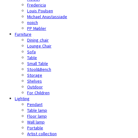
Fredericia
Louis Poulsen
Michael Anastassiade
noiich
PP Møbler
Furniture
Dining chair
Lounge Chair
Sofa
Table
Small Table
Stool&Bench
Storage
Shelves
Outdoor
For Children
Lighting
Pendant
Table lamp
Floor lamp
Wall lamp
Portable
Artist collection