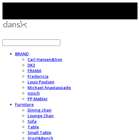
BRAND
Carl Hansen&Son
DK3
FRAMA
Fredericia
Louis Poulsen
Michael Anastassiade
noiich
PP Møbler
Furniture
Dining chair
Lounge Chair
Sofa
Table
Small Table
Stool&Bench