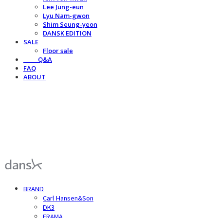
Lee Jung-eun
Lyu Nam-gwon
Shim Seung-yeon
DANSK EDITION
SALE
Floor sale
⠀⠀⠀Q&A
FAQ
ABOUT
덴스크 dansk
BRAND
Carl Hansen&Son
DK3
FRAMA