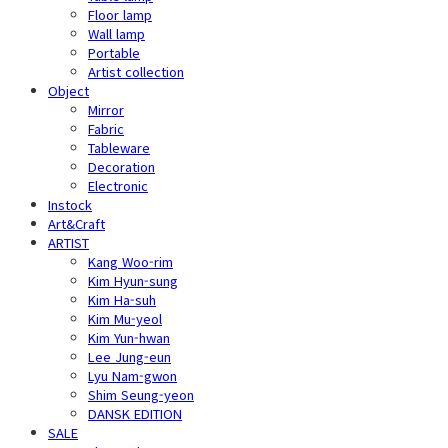
Floor lamp
Wall lamp
Portable
Artist collection
Object
Mirror
Fabric
Tableware
Decoration
Electronic
Instock
Art&Craft
ARTIST
Kang Woo-rim
Kim Hyun-sung
Kim Ha-suh
Kim Mu-yeol
Kim Yun-hwan
Lee Jung-eun
Lyu Nam-gwon
Shim Seung-yeon
DANSK EDITION
SALE