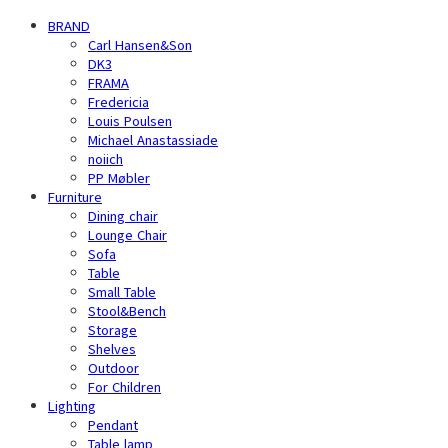
BRAND
Carl Hansen&Son
DK3
FRAMA
Fredericia
Louis Poulsen
Michael Anastassiade
noiich
PP Møbler
Furniture
Dining chair
Lounge Chair
Sofa
Table
Small Table
Stool&Bench
Storage
Shelves
Outdoor
For Children
Lighting
Pendant
Table lamp