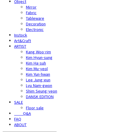
Object
Mirror
Fabric
Tableware
Decoration
Electronic
Instock
Art&Craft
ARTIST
Kang Woo-rim
Kim Hyun-sung
Kim Ha-suh
Kim Mu-yeol
Kim Yun-hwan
Lee Jung-eun
Lyu Nam-gwon
Shim Seung-yeon
DANSK EDITION
SALE
Floor sale
⠀⠀⠀Q&A
FAQ
ABOUT